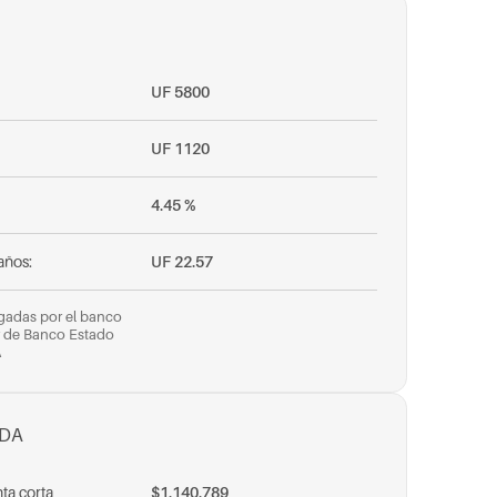
UF 5800
UF 1120
4.45 %
años:
UF 22.57
rgadas por el banco
r de Banco Estado
A
ADA
ta corta
$1.140.789