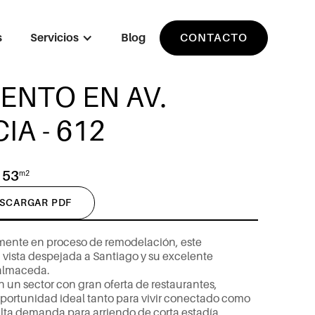
s
Servicios
Blog
CONTACTO
ENTO EN AV.
IA - 612
53
m2
SCARGAR PDF
m
e
n
t
e
e
n
p
r
o
c
e
s
o
d
e
r
e
m
o
d
e
l
a
c
i
ó
n
,
e
s
t
e
u
v
i
s
t
a
d
e
s
p
e
j
a
d
a
a
S
a
n
t
i
a
g
o
y
s
u
e
x
c
e
l
e
n
t
e
a
l
m
a
c
e
d
a
.
n
u
n
s
e
c
t
o
r
c
o
n
g
r
a
n
o
f
e
r
t
a
d
e
r
e
s
t
a
u
r
a
n
t
e
s
,
o
p
o
r
t
u
n
i
d
a
d
i
d
e
a
l
t
a
n
t
o
p
a
r
a
v
i
v
i
r
c
o
n
e
c
t
a
d
o
c
o
m
o
a
l
t
a
d
e
m
a
n
d
a
p
a
r
a
a
r
r
i
e
n
d
o
d
e
c
o
r
t
a
e
s
t
a
d
í
a
.