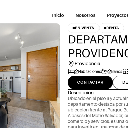
Inicio
Nosotros
Proyecto
EN VENTA
RENTA
DEPARTAM
PROVIDENC
Providencia
2
2
Habitaciones
Baños
CONTACTAR
DE
Descripción
U
b
i
c
a
d
o
e
n
e
l
p
i
s
o
6
y
a
c
t
u
a
l
d
e
p
a
r
t
a
m
e
n
t
o
d
e
s
t
a
c
a
p
o
r
s
u
b
i
c
a
c
i
ó
n
f
r
e
n
t
e
a
l
P
a
r
q
u
e
B
A
p
a
s
o
s
d
e
l
M
e
t
r
o
S
a
l
v
a
d
o
r
,
e
c
o
m
e
r
c
i
o
y
s
e
r
v
i
c
i
o
s
,
e
s
u
n
a
p
a
r
a
i
n
v
e
r
t
i
r
e
n
u
n
a
z
o
n
a
d
e