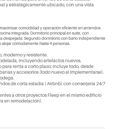
n
a
l
y
e
s
t
r
a
t
é
g
i
c
a
m
e
n
t
e
u
b
i
c
a
d
o
,
c
o
n
u
n
a
v
i
s
t
a
m
a
x
i
m
i
z
a
r
c
o
m
o
d
i
d
a
d
y
o
p
e
r
a
c
i
ó
n
e
f
i
c
i
e
n
t
e
e
n
a
r
r
i
e
n
d
o
s
c
o
c
i
n
a
i
n
t
e
g
r
a
d
a
.
D
o
r
m
i
t
o
r
i
o
p
r
i
n
c
i
p
a
l
e
n
s
u
i
t
e
,
c
o
n
t
a
d
e
s
p
e
j
a
d
a
.
S
e
g
u
n
d
o
d
o
r
m
i
t
o
r
i
o
c
o
n
b
a
ñ
o
i
n
d
e
p
e
n
d
i
e
n
t
e
o
a
l
o
j
a
r
c
ó
m
o
d
a
m
e
n
t
e
h
a
s
t
a
4
p
e
r
s
o
n
a
s
.
o
,
m
o
d
e
r
n
o
y
r
e
s
i
s
t
e
n
t
e
.
o
d
e
l
a
d
a
,
i
n
c
l
u
y
e
n
d
o
a
r
t
e
f
a
c
t
o
s
n
u
e
v
o
s
.
o
p
a
r
a
r
e
n
t
a
a
c
o
r
t
o
p
l
a
z
o
:
i
n
c
l
u
y
e
t
o
d
o
,
d
e
s
d
e
b
a
n
a
s
y
a
c
c
e
s
o
r
i
o
s
(
t
o
d
o
n
u
e
v
o
a
l
i
m
p
l
e
m
e
n
t
a
r
s
e
)
.
o
d
e
g
a
.
n
d
o
s
d
e
c
o
r
t
a
e
s
t
a
d
í
a
(
A
i
r
b
n
b
)
c
o
n
c
o
n
s
e
r
j
e
r
í
a
2
4
/
7
e
n
t
e
s
a
o
t
r
o
s
p
r
o
y
e
c
t
o
s
F
l
e
e
p
e
n
e
l
m
i
s
m
o
e
d
i
f
i
c
i
o
r
a
e
n
r
e
m
o
d
e
l
a
c
i
ó
n
)
.