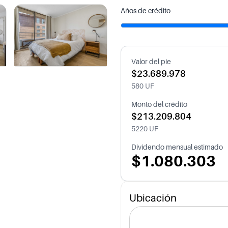
Años de crédito
Valor del pie
$23.689.978
580 UF
Monto del crédito
$213.209.804
5220 UF
Dividendo mensual estimado
$1.080.303
Ubicación