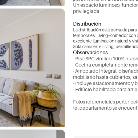
U
n
e
s
p
a
c
i
o
l
u
m
i
n
o
s
o
,
f
u
n
c
i
o
p
r
i
v
i
l
e
g
i
a
d
a
Distribución
L
a
d
i
s
t
r
i
b
u
c
i
ó
n
e
s
t
á
p
e
n
s
a
d
a
p
a
r
a
t
e
m
p
o
r
a
l
e
s
:
L
i
v
i
n
g
–
c
o
m
e
d
o
r
c
o
n
e
x
c
e
l
e
n
t
e
i
l
u
m
i
n
a
c
i
ó
n
n
a
t
u
r
a
l
y
v
i
s
S
o
f
á
c
a
m
a
e
n
e
l
l
i
v
i
n
g
,
p
e
r
m
i
t
i
e
n
d
Observaciones
-
P
i
s
o
S
P
C
v
i
n
í
l
i
c
o
1
0
0
%
n
u
e
v
-
C
o
c
i
n
a
c
o
m
p
l
e
t
a
m
e
n
t
e
r
e
m
-
A
m
o
b
l
a
d
o
i
n
t
e
g
r
a
l
,
d
i
s
e
ñ
a
d
m
o
b
i
l
i
a
r
i
o
h
a
s
t
a
c
u
b
i
e
r
t
o
s
,
s
á
-
I
n
c
l
u
y
e
e
s
t
a
c
i
o
n
a
m
i
e
n
t
o
y
b
-
E
d
i
f
i
c
i
o
h
a
b
i
l
i
t
a
d
o
p
a
r
a
a
r
r
i
e
F
o
t
o
s
r
e
f
e
r
e
n
c
i
a
l
e
s
p
e
r
t
e
n
e
c
i
(
e
l
d
e
p
a
r
t
a
m
e
n
t
o
s
e
e
n
c
u
e
n
t