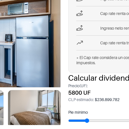
Cap rate renta c
Ingreso neto ren
Cap rate renta t
* El Cap rate considera un co
impuestos.
Calcular dividen
Precio(UF):
5800 UF
CLP estimado:
$236.899.782
Pie mínimo