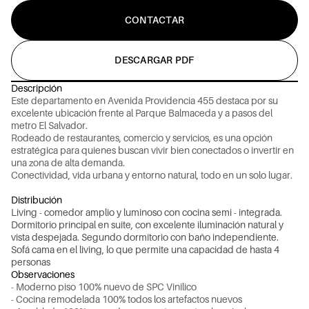
CONTACTAR
DESCARGAR PDF
Descripción
E
s
t
e
d
e
p
a
r
t
a
m
e
n
t
o
e
n
A
v
e
n
i
d
a
P
r
o
v
i
d
e
n
c
i
a
4
5
5
d
e
s
t
a
c
a
p
o
r
s
u
e
x
c
e
l
e
n
t
e
u
b
i
c
a
c
i
ó
n
f
r
e
n
t
e
a
l
P
a
r
q
u
e
B
a
l
m
a
c
e
d
a
y
a
p
a
s
o
s
d
e
l
m
e
t
r
o
E
l
S
a
l
v
a
d
o
r
.
R
o
d
e
a
d
o
d
e
r
e
s
t
a
u
r
a
n
t
e
s
,
c
o
m
e
r
c
i
o
y
s
e
r
v
i
c
i
o
s
,
e
s
u
n
a
o
p
c
i
ó
n
e
s
t
r
a
t
é
g
i
c
a
p
a
r
a
q
u
i
e
n
e
s
b
u
s
c
a
n
v
i
v
i
r
b
i
e
n
c
o
n
e
c
t
a
d
o
s
o
i
n
v
e
r
t
i
r
e
n
u
n
a
z
o
n
a
d
e
a
l
t
a
d
e
m
a
n
d
a
.
C
o
n
e
c
t
i
v
i
d
a
d
,
v
i
d
a
u
r
b
a
n
a
y
e
n
t
o
r
n
o
n
a
t
u
r
a
l
,
t
o
d
o
e
n
u
n
s
o
l
o
l
u
g
a
r
.
Distribución
L
i
v
i
n
g
-
c
o
m
e
d
o
r
a
m
p
l
i
o
y
l
u
m
i
n
o
s
o
c
o
n
c
o
c
i
n
a
s
e
m
i
-
i
n
t
e
g
r
a
d
a
.
D
o
r
m
i
t
o
r
i
o
p
r
i
n
c
i
p
a
l
e
n
s
u
i
t
e
,
c
o
n
e
x
c
e
l
e
n
t
e
i
l
u
m
i
n
a
c
i
ó
n
n
a
t
u
r
a
l
y
v
i
s
t
a
d
e
s
p
e
j
a
d
a
.
S
e
g
u
n
d
o
d
o
r
m
i
t
o
r
i
o
c
o
n
b
a
ñ
o
i
n
d
e
p
e
n
d
i
e
n
t
e
.
S
o
f
á
c
a
m
a
e
n
e
l
l
i
v
i
n
g
,
l
o
q
u
e
p
e
r
m
i
t
e
u
n
a
c
a
p
a
c
i
d
a
d
d
e
h
a
s
t
a
4
p
e
r
s
o
n
a
s
Observaciones
-
M
o
d
e
r
n
o
p
i
s
o
1
0
0
%
n
u
e
v
o
d
e
S
P
C
V
i
n
i
l
i
c
o
-
C
o
c
i
n
a
r
e
m
o
d
e
l
a
d
a
1
0
0
%
t
o
d
o
s
l
o
s
a
r
t
e
f
a
c
t
o
s
n
u
e
v
o
s