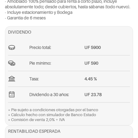
-
A
m
o
b
l
a
d
o
1
0
0
%
p
e
n
s
a
d
o
p
a
r
a
r
e
n
t
a
a
c
o
r
t
o
p
l
a
z
o
,
i
n
c
l
u
y
e
a
b
s
o
l
u
t
a
m
e
n
t
e
t
o
d
o
;
d
e
s
d
e
c
u
b
i
e
r
t
o
s
,
h
a
s
t
a
s
á
b
a
n
a
s
(
t
o
d
o
n
u
e
v
o
)
.
-
I
n
c
l
u
y
e
e
s
t
a
c
i
o
n
a
m
i
e
n
t
o
y
B
o
d
e
g
a
-
G
a
r
a
n
t
í
a
d
e
6
m
e
s
e
s
DIVIDENDO
Precio total:
UF 5900
Pie mínimo:
UF 590
Tasa:
4.45 %
Dividendo a 30 años:
UF 23.78
* Pie sujeto a condiciones otorgadas por el banco
* Cálculo hecho con simulador de Banco Estado
* Comisión de venta 2,0% + IVA
RENTABILIDAD ESPERADA