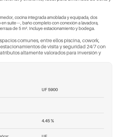
o
m
e
d
o
r
,
c
o
c
i
n
a
i
n
t
e
g
r
a
d
a
a
m
o
b
l
a
d
a
y
e
q
u
i
p
a
d
a
,
d
o
s
o
e
n
s
u
i
t
e
—
,
b
a
ñ
o
c
o
m
p
l
e
t
o
c
o
n
c
o
n
e
x
i
ó
n
a
l
a
v
a
d
o
r
a
,
t
e
r
r
a
z
a
d
e
5
m
²
.
I
n
c
l
u
y
e
e
s
t
a
c
i
o
n
a
m
i
e
n
t
o
y
b
o
d
e
g
a
.
s
p
a
c
i
o
s
c
o
m
u
n
e
s
,
e
n
t
r
e
e
l
l
o
s
p
i
s
c
i
n
a
,
c
o
w
o
r
k
,
e
s
t
a
c
i
o
n
a
m
i
e
n
t
o
s
d
e
v
i
s
i
t
a
y
s
e
g
u
r
i
d
a
d
2
4
/
7
c
o
n
a
t
r
i
b
u
t
o
s
a
l
t
a
m
e
n
t
e
v
a
l
o
r
a
d
o
s
p
a
r
a
i
n
v
e
r
s
i
ó
n
y
UF 5900
4.45 %
años:
UF