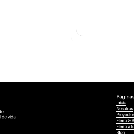
Página
Inicio
Nosotros
do
Proyecto
d de vida
Fleep & 
Fleep a t
Blog