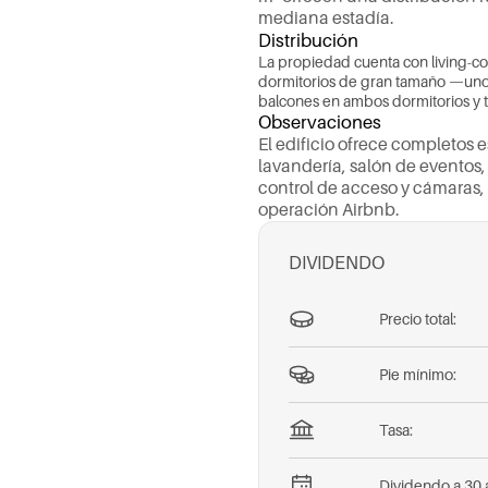
m
e
d
i
a
n
a
e
s
t
a
d
í
a
.
Distribución
L
a
p
r
o
p
i
e
d
a
d
c
u
e
n
t
a
c
o
n
l
i
v
i
n
g
-
c
d
o
r
m
i
t
o
r
i
o
s
d
e
g
r
a
n
t
a
m
a
ñ
o
—
u
n
b
a
l
c
o
n
e
s
e
n
a
m
b
o
s
d
o
r
m
i
t
o
r
i
o
s
y
Observaciones
E
l
e
d
i
f
i
c
i
o
o
f
r
e
c
e
c
o
m
p
l
e
t
o
s
e
l
a
v
a
n
d
e
r
í
a
,
s
a
l
ó
n
d
e
e
v
e
n
t
o
s
,
c
o
n
t
r
o
l
d
e
a
c
c
e
s
o
y
c
á
m
a
r
a
s
,
o
p
e
r
a
c
i
ó
n
A
i
r
b
n
b
.
DIVIDENDO
Precio total:
Pie mínimo:
Tasa:
Dividendo a 30 