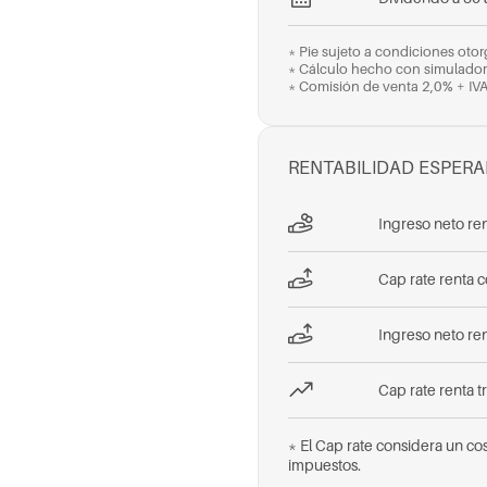
* Pie sujeto a condiciones oto
* Cálculo hecho con simulado
* Comisión de venta 2,0% + IV
RENTABILIDAD ESPER
Ingreso neto ren
Cap rate renta c
Ingreso neto ren
Cap rate renta t
* El Cap rate considera un co
impuestos.