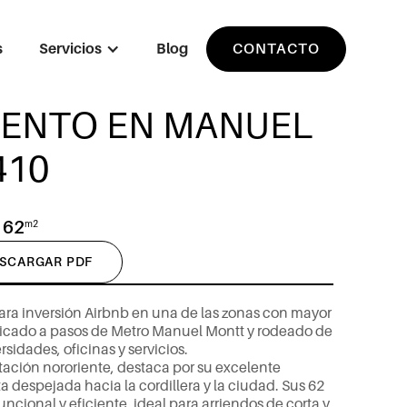
s
Servicios
Blog
CONTACTO
ENTO EN MANUEL
410
62
m2
SCARGAR PDF
a
r
a
i
n
v
e
r
s
i
ó
n
A
i
r
b
n
b
e
n
u
n
a
d
e
l
a
s
z
o
n
a
s
c
o
n
m
a
y
o
r
i
c
a
d
o
a
p
a
s
o
s
d
e
M
e
t
r
o
M
a
n
u
e
l
M
o
n
t
t
y
r
o
d
e
a
d
o
d
e
e
r
s
i
d
a
d
e
s
,
o
f
i
c
i
n
a
s
y
s
e
r
v
i
c
i
o
s
.
t
a
c
i
ó
n
n
o
r
o
r
i
e
n
t
e
,
d
e
s
t
a
c
a
p
o
r
s
u
e
x
c
e
l
e
n
t
e
t
a
d
e
s
p
e
j
a
d
a
h
a
c
i
a
l
a
c
o
r
d
i
l
l
e
r
a
y
l
a
c
i
u
d
a
d
.
S
u
s
6
2
u
n
c
i
o
n
a
l
y
e
f
i
c
i
e
n
t
e
,
i
d
e
a
l
p
a
r
a
a
r
r
i
e
n
d
o
s
d
e
c
o
r
t
a
y