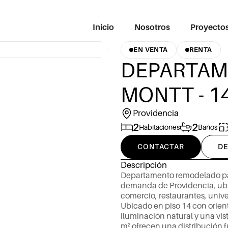
Inicio
Nosotros
Proyecto
EN VENTA
RENTA
DEPARTAM
MONTT - 1
Providencia
2
2
Habitaciones
Baños
CONTACTAR
DE
Descripción
D
e
p
a
r
t
a
m
e
n
t
o
r
e
m
o
d
e
l
a
d
o
p
d
e
m
a
n
d
a
d
e
P
r
o
v
i
d
e
n
c
i
a
,
u
b
c
o
m
e
r
c
i
o
,
r
e
s
t
a
u
r
a
n
t
e
s
,
u
n
i
v
U
b
i
c
a
d
o
e
n
p
i
s
o
1
4
c
o
n
o
r
i
e
n
i
l
u
m
i
n
a
c
i
ó
n
n
a
t
u
r
a
l
y
u
n
a
v
i
s
m
²
o
f
r
e
c
e
n
u
n
a
d
i
s
t
r
i
b
u
c
i
ó
n
f