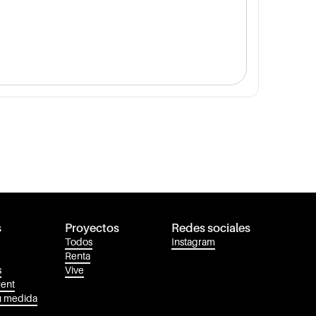
s
Proyectos
Redes sociales
Todos
Instagram
Renta
s
Vive
Rent
u medida